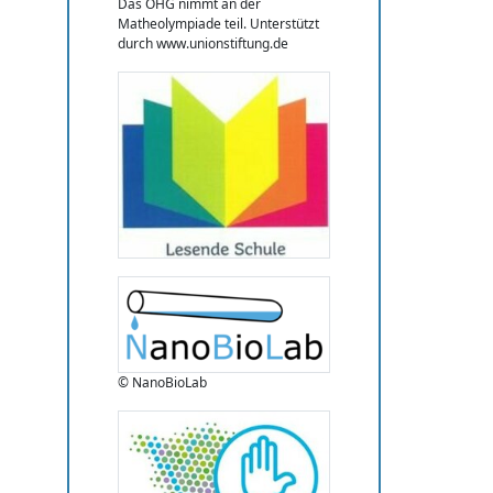
Das OHG nimmt an der
Matheolympiade teil. Unterstützt
durch www.unionstiftung.de
© NanoBioLab