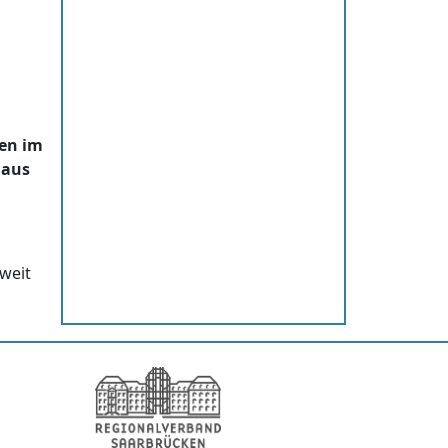
gen im
naus
oweit