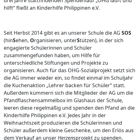
drei Jahre stattfindenden Spendenlauf „OHG läuft und
hilft“ fließt an Kinderhilfe Philippinen e.V.
Seit Herbst 2014 gibt es an unserer Schule die AG
SOS
(hin
S
ehen,
O
rganisieren, unter
S
tützen), in der sich
engagierte Schülerinnen und Schüler
zusammengefunden haben, um Hilfe für
unterschiedliche Stiftungen und Projekte zu
organisieren. Auch für das OHG-Sozialprojekt setzt sich
die AG immer wieder ein, so findet einmal im Schuljahr
die Kuchenaktion „Lehrer backen für Schüler“ statt.
Außerdem kümmern sich die Mitglieder der AG um die
Pfandflaschensammelbox im Glashaus der Schule,
leeren diese regelmäßig und spenden den Pfand an die
Kinderhilfe Philippinen e.V. Jedes Jahr in der
Weihnachtszeit produzieren die Schülerinnen und
Schüler außerdem kleine Geschenke, um den Erlös aus
dem Verkauf an unser
Herzen
sprojekt zu spenden.