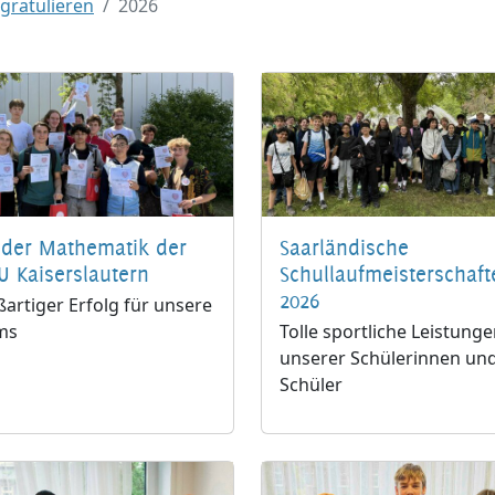
 gratulieren
2026
 der Mathematik der
Saarländische
U Kaiserslautern
Schullaufmeisterschaft
2026
artiger Erfolg für unsere
ms
Tolle sportliche Leistung
unserer Schülerinnen un
Schüler