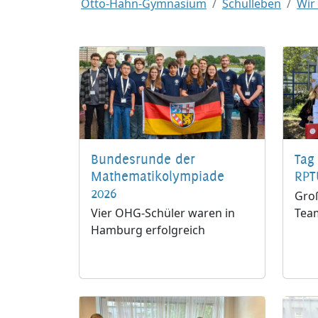
Otto-Hahn-Gymnasium
Schulleben
Wir
Bundesrunde der
Tag
Mathematikolympiade
RPT
2026
Groß
Vier OHG-Schüler waren in
Tea
Hamburg erfolgreich