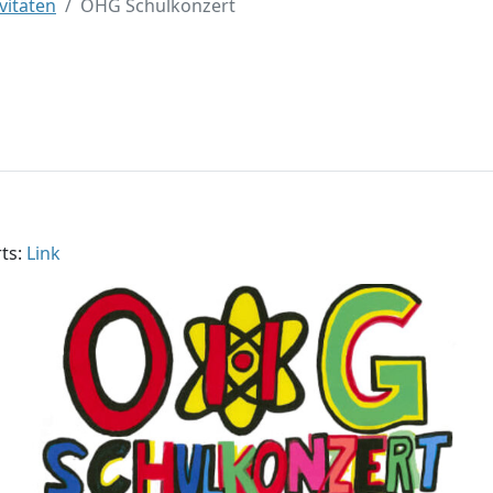
vitäten
OHG Schulkonzert
ts:
Link